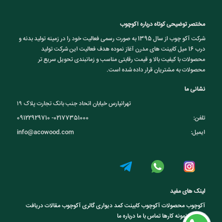
مختصر توضیحی کوتاه درباره آکوچوب
شرکت آکو چوب از سال 1395 به صورت رسمی فعالیت خود را در زمینه تولید بدنه و
درب 16 میل کابینت های مدرن آغاز نموده هدف فعالیت این شرکت تولید
محصولات با کیفیت بالا و قیمت رقابتی مناسب و زمانبندی تحویل سریع تر
محصولات به مشتریان قرار داده شده است.
نشانی ما
تهرانپارس خیابان اتحاد جنب بانک تجارت پلاک ۱۹
تلفن:
09122929710 -02177351000
ایمیل:
info@acowood.com
لینک های مفید
آکوچوب
محصولات آکوچوب
کابینت
کمد دیواری
گالری آکوچوب
مقالات
دریافت
کاتالوگ
نمونه کارها
تماس با ما
درباره ما