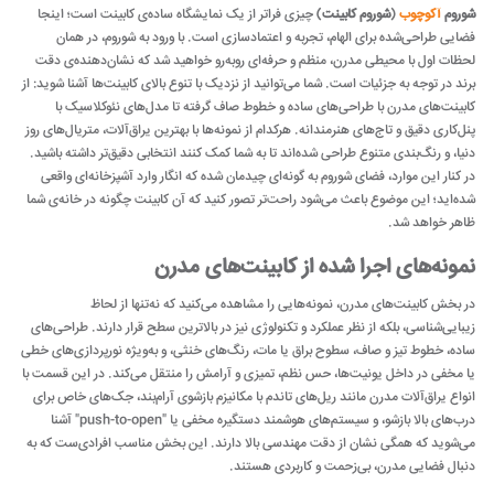
شوروم
آکوچوب
(
شوروم کابینت
) چیزی فراتر از یک نمایشگاه ساده‌ی کابینت است؛ اینجا
فضایی طراحی‌شده برای الهام، تجربه و اعتمادسازی است. با ورود به شوروم، در همان
لحظات اول با محیطی مدرن، منظم و حرفه‌ای روبه‌رو خواهید شد که نشان‌دهنده‌ی دقت
برند در توجه به جزئیات است. شما می‌توانید از نزدیک با تنوع بالای کابینت‌ها آشنا شوید: از
کابینت‌های مدرن با طراحی‌های ساده و خطوط صاف گرفته تا مدل‌های نئوکلاسیک با
پنل‌کاری دقیق و تاج‌های هنرمندانه. هرکدام از نمونه‌ها با بهترین یراق‌آلات، متریال‌های روز
دنیا، و رنگ‌بندی‌ متنوع طراحی شده‌اند تا به شما کمک کنند انتخابی دقیق‌تر داشته باشید.
در کنار این موارد، فضای شوروم به گونه‌ای چیدمان شده که انگار وارد آشپزخانه‌ای واقعی
شده‌اید؛ این موضوع باعث می‌شود راحت‌تر تصور کنید که آن کابینت چگونه در خانه‌ی شما
ظاهر خواهد شد.
نمونه‌های اجرا شده از کابینت‌های مدرن
در بخش کابینت‌های مدرن، نمونه‌هایی را مشاهده می‌کنید که نه‌تنها از لحاظ
زیبایی‌شناسی، بلکه از نظر عملکرد و تکنولوژی نیز در بالاترین سطح قرار دارند. طراحی‌های
ساده، خطوط تیز و صاف، سطوح براق یا مات، رنگ‌های خنثی، و به‌ویژه نورپردازی‌های خطی
یا مخفی در داخل یونیت‌ها، حس نظم، تمیزی و آرامش را منتقل می‌کند. در این قسمت با
انواع یراق‌آلات مدرن مانند ریل‌های تاندم با مکانیزم بازشوی آرام‌بند، جک‌های خاص برای
درب‌های بالا بازشو، و سیستم‌های هوشمند دستگیره‌ مخفی یا "push-to-open" آشنا
می‌شوید که همگی نشان از دقت مهندسی بالا دارند. این بخش مناسب افرادی‌ست که به
دنبال فضایی مدرن، بی‌زحمت و کاربردی هستند.