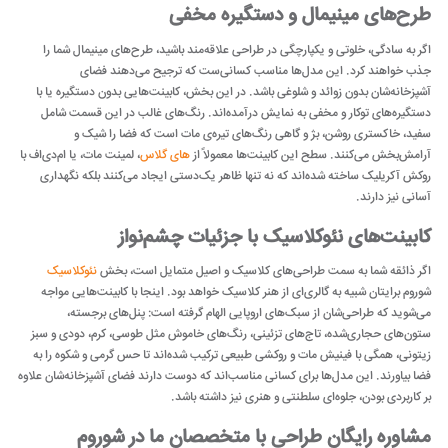
طرح‌های مینیمال و دستگیره مخفی
اگر به سادگی، خلوتی و یکپارچگی در طراحی علاقه‌مند باشید، طرح‌های مینیمال شما را
جذب خواهند کرد. این مدل‌ها مناسب کسانی‌ست که ترجیح می‌دهند فضای
آشپزخانه‌شان بدون زوائد و شلوغی باشد. در این بخش، کابینت‌هایی بدون دستگیره یا با
دستگیره‌های توکار و مخفی به نمایش درآمده‌اند. رنگ‌های غالب در این قسمت شامل
سفید، خاکستری روشن، بژ و گاهی رنگ‌های تیره‌ی مات است که فضا را شیک و
آرامش‌بخش می‌کنند. سطح این کابینت‌ها معمولاً از
های گلاس
، لمینت مات، یا ام‌دی‌اف با
روکش آکریلیک ساخته شده‌اند که نه تنها ظاهر یک‌دستی ایجاد می‌کنند بلکه نگهداری
آسانی نیز دارند.
کابینت‌های نئوکلاسیک با جزئیات چشم‌نواز
اگر ذائقه‌ شما به سمت طراحی‌های کلاسیک و اصیل متمایل است، بخش
نئوکلاسیک
شوروم برایتان شبیه به گالری‌ای از هنر کلاسیک خواهد بود. اینجا با کابینت‌هایی مواجه
می‌شوید که طراحی‌شان از سبک‌های اروپایی الهام گرفته است: پنل‌های برجسته،
ستون‌های حجاری‌شده، تاج‌های تزئینی، رنگ‌های خاموش مثل طوسی، کرم، دودی و سبز
زیتونی، همگی با فینیش مات و روکشی طبیعی ترکیب شده‌اند تا حس گرمی و شکوه را به
فضا بیاورند. این مدل‌ها برای کسانی مناسب‌اند که دوست دارند فضای آشپزخانه‌شان علاوه
بر کاربردی بودن، جلوه‌ای سلطنتی و هنری نیز داشته باشد.
مشاوره رایگان طراحی با متخصصان ما در شوروم