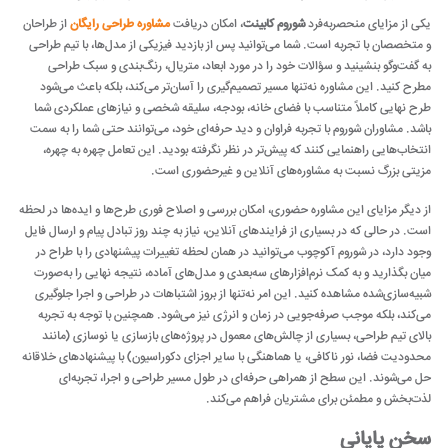
یکی از مزایای منحصر‌به‌فرد
شوروم کابینت
، امکان دریافت
مشاوره طراحی رایگان
از طراحان
و متخصصان با تجربه است. شما می‌توانید پس از بازدید فیزیکی از مدل‌ها، با تیم طراحی
به گفت‌وگو بنشینید و سؤالات خود را در مورد ابعاد، متریال، رنگ‌بندی و سبک طراحی
مطرح کنید. این مشاوره نه‌تنها مسیر تصمیم‌گیری را آسان‌تر می‌کند، بلکه باعث می‌شود
طرح نهایی کاملاً متناسب با فضای خانه، بودجه، سلیقه شخصی و نیازهای عملکردی شما
باشد. مشاوران شوروم با تجربه فراوان و دید حرفه‌ای خود، می‌توانند حتی شما را به سمت
انتخاب‌هایی راهنمایی کنند که پیش‌تر در نظر نگرفته بودید. این تعامل چهره به چهره،
مزیتی بزرگ نسبت به مشاوره‌های آنلاین و غیرحضوری است.
از دیگر مزایای این مشاوره حضوری، امکان بررسی و اصلاح فوری طرح‌ها و ایده‌ها در لحظه
است. در حالی که در بسیاری از فرایندهای آنلاین، نیاز به چند روز تبادل پیام و ارسال فایل
وجود دارد، در شوروم آکوچوب می‌توانید در همان لحظه تغییرات پیشنهادی را با طراح در
میان بگذارید و به کمک نرم‌افزارهای سه‌بعدی و مدل‌های آماده، نتیجه نهایی را به‌صورت
شبیه‌سازی‌شده مشاهده کنید. این امر نه‌تنها از بروز اشتباهات در طراحی و اجرا جلوگیری
می‌کند، بلکه موجب صرفه‌جویی در زمان و انرژی نیز می‌شود. همچنین با توجه به تجربه
بالای تیم طراحی، بسیاری از چالش‌های معمول در پروژه‌های بازسازی یا نوسازی (مانند
محدودیت فضا، نور ناکافی، یا هماهنگی با سایر اجزای دکوراسیون) با پیشنهادهای خلاقانه
حل می‌شوند. این سطح از همراهی حرفه‌ای در طول مسیر طراحی و اجرا، تجربه‌ای
لذت‌بخش و مطمئن برای مشتریان فراهم می‌کند.
سخن پایانی