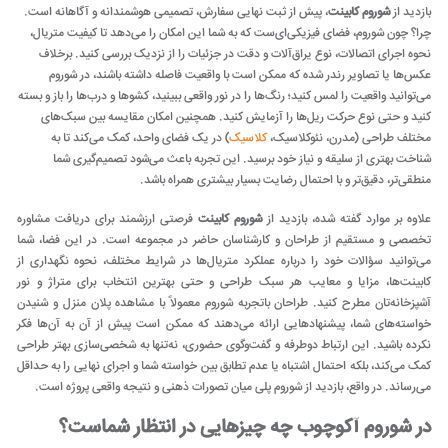
بازدید از
شوروم کابینت
، پیش از ثبت نهایی سفارش، تصمیمی هوشمندانه و آگاهانه است.
چرا؟ چون شوروم، فضای فیزیکی‌ای‌ست که به شما این امکان را می‌دهد تا کیفیت متریال،
نحوه اجرای اتصالات، نوع یراق‌آلات و دقت در جزئیات را از نزدیک بررسی کنید. برخلاف
عکس‌ها یا تصاویر رندر شده که ممکن است با واقعیت فاصله داشته باشند، در شوروم
می‌توانید واقعیت را لمس کنید؛ رنگ‌ها را در نور واقعی ببینید، کشوها و درب‌ها را باز و بسته
کنید و حتی نوع حرکت ریل‌ها را آزمایش کنید. همچنین امکان مقایسه بین سبک‌های
مختلف طراحی (مدرن، نئوکلاسیک،
کلاسیک
) در یک فضای واحد، کمک می‌کند تا به
شناخت بهتری از سلیقه و نیاز خود برسید. این تجربه باعث می‌شود تصمیم‌گیری شما
منطقی‌تر، دقیق‌تر و با احتمال رضایت بسیار بیشتری همراه باشد.
علاوه بر موارد گفته شده، بازدید از
شوروم کابینت
فرصتی ارزشمند برای دریافت مشاوره
تخصصی و مستقیم از طراحان و کارشناسان حاضر در مجموعه است. در این فضا، شما
می‌توانید سؤالات خود را درباره عملکرد متریال‌ها در شرایط مختلف، نحوه نگهداری از
کابینت‌ها، مزایا و معایب هر سبک طراحی و حتی بهترین انتخاب برای متراژ و نور
آشپزخانه‌تان مطرح کنید. طراحان باتجربه شوروم معمولاً با مشاهده پلان منزل و شنیدن
خواسته‌های شما، پیشنهادهایی ارائه می‌دهند که ممکن است پیش از آن به آن‌ها فکر
نکرده باشید. این ارتباط دوطرفه و گفت‌وگوی حضوری، نه‌تنها به شخصی‌سازی بهتر طراحی
کمک می‌کند، بلکه احتمال اشتباه یا عدم تطابق بین خواسته شما و اجرای نهایی را به حداقل
می‌رساند. در واقع، بازدید از شوروم پلی میان تصورات ذهنی و نتیجه واقعی پروژه است.
در شوروم آکوچوب چه چیزهایی در انتظار شماست؟