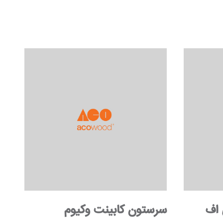
 اف
سرستون کابینت وکیوم