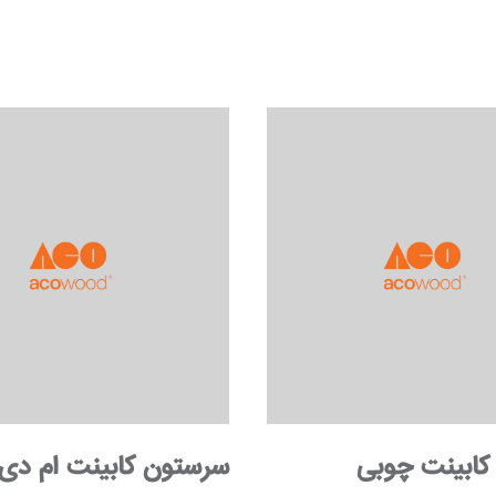
کابینت چوبی
سرستون کابینت ام دی