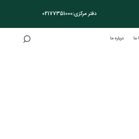
دفتر مرکزی:
02177351000
 ما
درباره ما