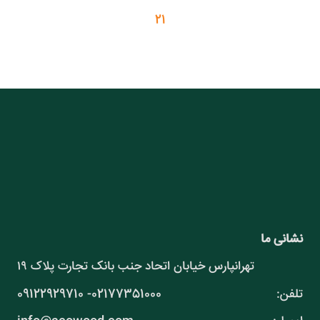
2
1
نشانی ما
تهرانپارس خیابان اتحاد جنب بانک تجارت پلاک ۱۹
تلفن:
09122929710 -02177351000