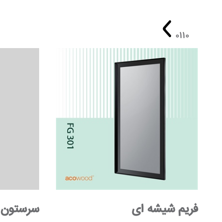
01
10
فریم شیشه ای
سرستون 