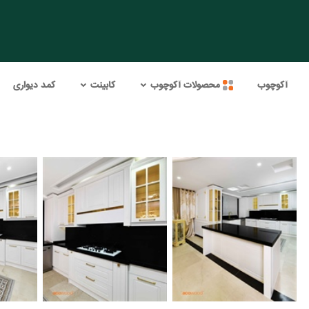
آکوچوب
محصولات آکوچوب
کابینت
کمد دیواری