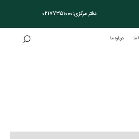
دفتر مرکزی:
02177351000
 ما
درباره ما