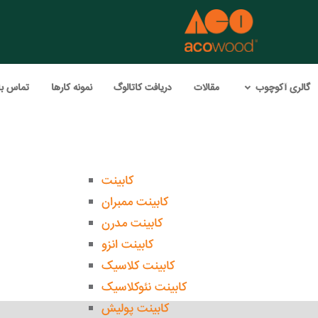
گالری آکوچوب
مقالات
دریافت کاتالوگ
نمونه کارها
تماس با
کابینت
کابینت ممبران
کابینت مدرن
کابینت انزو
کابینت کلاسیک
کابینت نئوکلاسیک
کابینت پولیش