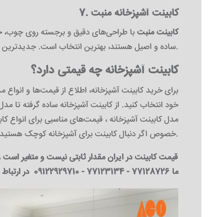
7. کابینت آشپزخانه منبت
کابینت منبت
با طراحی‌های دقیق و برجسته روی چوب، جلو
ساده و اصیل هستند، بهترین انتخاب است. جدیدترین مدل کابینت آشپزخانه منبت نیز ترکیبی از هنر و کا��بردی بودن را ارائه می‌دهد.
کابینت آشپزخانه چه قیمتی دارد؟
برای خرید کابینت آشپزخانه، اطلاع از قیمت‌ها و انواع مد
خود انتخاب کنید. از کابینت آشپزخانه ساده گرفته تا مد
مدل کابینت آشپزخانه ، قیمت‌های مناسبی برای انواع کابین
خصوص اگر دنبال کابینت برای آشپزخانه کوچک هستید، مدل‌های ساده و شیک این برند می‌تواند انتخابی اقتصادی و زیبا باشد.
قیمت کابینت در ایران مقدار ثابتی نیست و متغیر است و 
ما 77128726 - 77123134 - 09122929710 در ارتباط باشید.