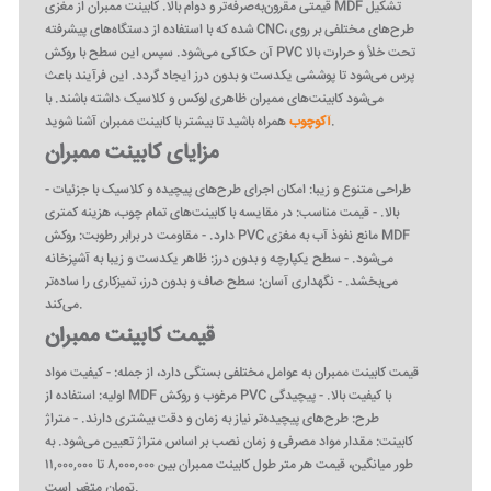
قیمتی مقرون‌به‌صرفه‌تر و دوام بالا. کابینت ممبران از مغزی MDF تشکیل
شده که با استفاده از دستگاه‌های پیشرفته CNC، طرح‌های مختلفی بر روی
آن حکاکی می‌شود. سپس این سطح با روکش PVC تحت خلأ و حرارت بالا
پرس می‌شود تا پوششی یکدست و بدون درز ایجاد گردد. این فرآیند باعث
می‌شود کابینت‌های ممبران ظاهری لوکس و کلاسیک داشته باشند. با
همراه باشید تا بیشتر با کابینت ممبران آشنا شوید.
آکوچوب
مزایای کابینت ممبران
- طراحی متنوع و زیبا: امکان اجرای طرح‌های پیچیده و کلاسیک با جزئیات
بالا. - قیمت مناسب: در مقایسه با کابینت‌های تمام چوب، هزینه کمتری
دارد. - مقاومت در برابر رطوبت: روکش PVC مانع نفوذ آب به مغزی MDF
می‌شود. - سطح یکپارچه و بدون درز: ظاهر یکدست و زیبا به آشپزخانه
می‌بخشد. - نگهداری آسان: سطح صاف و بدون درز، تمیزکاری را ساده‌تر
می‌کند.
قیمت کابینت ممبران
قیمت کابینت ممبران به عوامل مختلفی بستگی دارد، از جمله: - کیفیت مواد
اولیه: استفاده از MDF مرغوب و روکش PVC با کیفیت بالا. - پیچیدگی
طرح: طرح‌های پیچیده‌تر نیاز به زمان و دقت بیشتری دارند. - متراژ
کابینت: مقدار مواد مصرفی و زمان نصب بر اساس متراژ تعیین می‌شود. به
طور میانگین، قیمت هر متر طول کابینت ممبران بین ۸,۰۰۰,۰۰۰ تا ۱۱,۰۰۰,۰۰۰
تومان متغیر است.