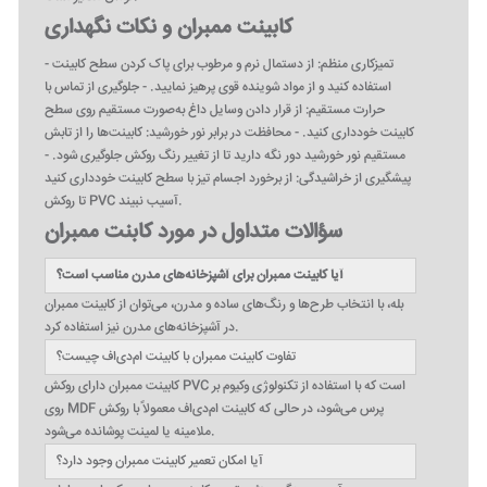
کابینت ممبران و نکات نگهداری
- تمیزکاری منظم: از دستمال نرم و مرطوب برای پاک کردن سطح کابینت
استفاده کنید و از مواد شوینده قوی پرهیز نمایید. - جلوگیری از تماس با
حرارت مستقیم: از قرار دادن وسایل داغ به‌صورت مستقیم روی سطح
کابینت خودداری کنید. - محافظت در برابر نور خورشید: کابینت‌ها را از تابش
مستقیم نور خورشید دور نگه دارید تا از تغییر رنگ روکش جلوگیری شود. -
پیشگیری از خراشیدگی: از برخورد اجسام تیز با سطح کابینت خودداری کنید
تا روکش PVC آسیب نبیند.
سؤالات متداول در مورد کابنت ممبران
آیا کابینت ممبران برای آشپزخانه‌های مدرن مناسب است؟
بله، با انتخاب طرح‌ها و رنگ‌های ساده و مدرن، می‌توان از کابینت ممبران
در آشپزخانه‌های مدرن نیز استفاده کرد.
تفاوت کابینت ممبران با کابینت ام‌دی‌اف چیست؟
کابینت ممبران دارای روکش PVC است که با استفاده از تکنولوژی وکیوم بر
روی MDF پرس می‌شود، در حالی که کابینت ام‌دی‌اف معمولاً با روکش
ملامینه یا لمینت پوشانده می‌شود.
آیا امکان تعمیر کابینت ممبران وجود دارد؟