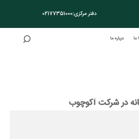
دفتر مرکزی:
02177351000
 ما
درباره ما
خانه در شرکت آکوچوب