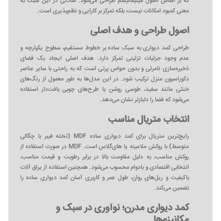
که بر اساس اصول مینیمالیسم طراحی می‌شود. سادگی در این سبک به
معنی کمبود امکانات نیست، بلکه تمرکز بر کارایی و نظم‌پذیری است.
اصول طراحی و هدف اصلی
طراحی کمد دیواری به سبک ساده بر خطوط مستقیم، سطوح یکپارچه و
عدم وجود جزئیات تزئینی تمرکز دارد. هدف اصلی ایجاد یک فضای
ذخیره‌سازی نامرئی و بدون حواس‌ پرتی است که به راحتی با سایر عناصر
دکوراسیون منزل ترکیب شود. در این مدل‌ها به طور معمول از رنگ‌های
خنثی مانند سفید، طوسی روشن یا طرح‌های چوبی بافت‌دار استفاده
می‌شود که فضا را دلبازتر نشان می‌دهد.
انتخاب متریال مناسب
رایج‌ترین متریال برای کمد دیواری ساده MDF (تخته فیبر با چگالی
متوسط) با روکش ملامینه یا های‌گلاس است. MDF در صورت استفاده از
روکش مناسب، به دلیل مقاومت بالا در برابر رطوبت و قیمت مناسب،
انتخابی اقتصادی و بادوام محسوب می‌شود. همچنین استفاده از یراق‌ آلات
باکیفیت و ریل‌های روان، طول عمر و کاربری آسان کمد دیواری ساده را
تضمین می‌کند.
کمد دیواری مدرن؛ نوآوری در سبک و
مکانیزم‌ها