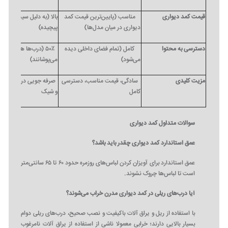
قیمت کمد دیواری
مناسب (پایین‌ترین قیمت کمد
بالا (به دلیل سیستم ریل و
دیواری در میان مدل‌ها)
پیچیده)
دسترسی به محتوا
کامل (تمام فضای داخلی دیده
۵۰٪ (درب‌ها همیشه ن
می‌شود)
می‌پوشانند)
مزیت کلیدی
سادگی، قیمت مناسب، دسترسی
صرفه‌ جویی در فضا، ظاه
کامل
و شیک
سوالات متداول کمد دیواری
عمق استاندارد کمد دیواری چقدر باید باشد؟
عمق استاندارد برای آویزان کردن لباس‌های روزمره حدود ۶۰ تا ۶۵ سانتی‌متر
است تا لباس‌ها چروک نشوند.
آیا درب‌های ریلی در کمد دیواری مدرن خراب می‌شوند؟
با استفاده از ریل و یراق‌ آلات باکیفیت و نصب صحیح، درب‌های ریلی دوام
بسیار بالایی دارند؛ خرابی معمولا ناشی از استفاده از یراق‌ آلات نامرغوب