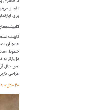
تا ظاهری بس
دارد و می‌ت
برای آپارتما
کابینت‌ه
کابینت سلطن
همچنان اصال
خطوط است
دل‌بازتر به
عین حال آرا
طراحی کاربرد
20 مدل جدید کابینت آشپزخانه شیک 2026 + قیمت 1404