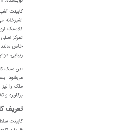
نویسنده:
ym
کابینت آشپز
آشپزخانه م
کلاسیک اروپ
تمرکز اصلی 
خاص مانند س
زیبایی، دوام
این سبک کاب
می‌شود. بسی
ملک را نیز 
پرکاربرد و ت
تعریف کا
کابینت سلطن