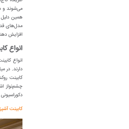
ظریف، تاج‌ه
می‌شوند و 
همین دلیل 
مدل‌های قدیم
افزایش دهند
انواع کا
انواع کابین
دارند. در م
کابینت روک
چشم‌نواز اش
دکوراسیونی ک
کابینت آشپز