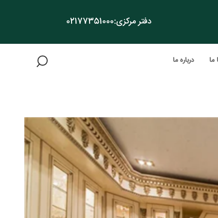
دفتر مرکزی:
02177351000
 ما
درباره ما