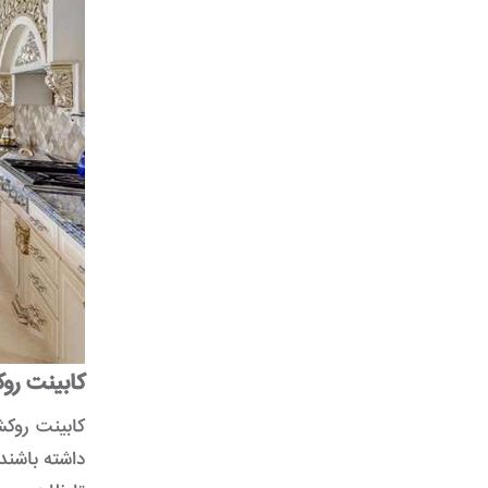
کابینت ر
کابینت روک