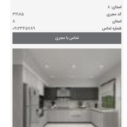
استان:
8
کد مجری
32185
استان
8
شماره تماس
0912345789
تماس با مجری