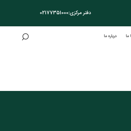
دفتر مرکزی:
02177351000
 ما
درباره ما